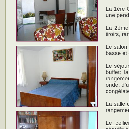
La
1ère 
une pend
La
2ème
tiroirs, 
Le
salon
basse et 
Le séjour
buffet; 
rangemen
onde, d'u
congéla
La salle 
rangement
Le cellie